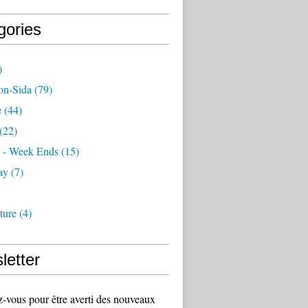
gories
)
on-Sida
(79)
e
(44)
(22)
 - Week Ends
(15)
ay
(7)
ture
(4)
letter
vous pour être averti des nouveaux