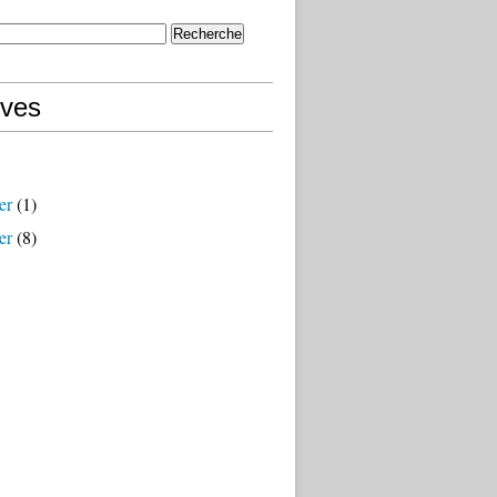
ives
er
(1)
er
(8)