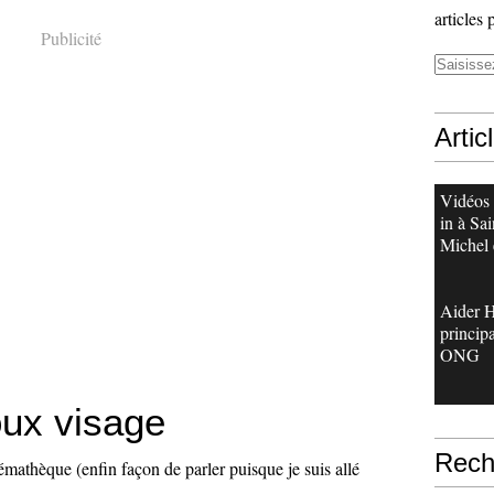
articles 
Publicité
Artic
Vidéos 
in à Sai
Michel e
Aider Ha
princip
ONG
oux visage
Rech
émathèque (enfin façon de parler puisque je suis allé