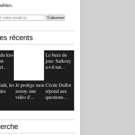
publiés.
les récents
du kiss-
Le buzz du
nt-
jour: Sarkozy
t...
a-t-il tan...
ïti, les
Je protège mon
Cécile Duflot
ales
sextoy, une
répond aux
vidéo d'...
questions...
erche