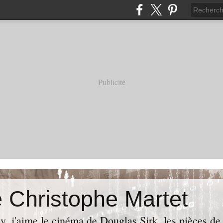
Publicité
e Christophe Martet
gay, j'aime le cinéma de Douglas Sirk, les pièces d