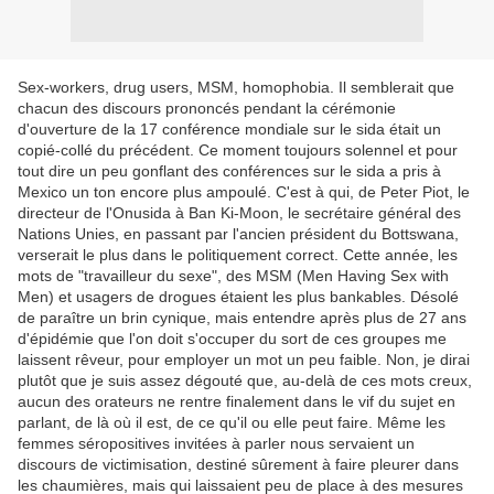
Sex-workers, drug users, MSM, homophobia. Il semblerait que
chacun des discours prononcés pendant la cérémonie
d'ouverture de la 17 conférence mondiale sur le sida était un
copié-collé du précédent. Ce moment toujours solennel et pour
tout dire un peu gonflant des conférences sur le sida a pris à
Mexico un ton encore plus ampoulé. C'est à qui, de Peter Piot, le
directeur de l'Onusida à Ban Ki-Moon, le secrétaire général des
Nations Unies, en passant par l'ancien président du Bottswana,
verserait le plus dans le politiquement correct. Cette année, les
mots de "travailleur du sexe", des MSM (Men Having Sex with
Men) et usagers de drogues étaient les plus bankables. Désolé
de paraître un brin cynique, mais entendre après plus de 27 ans
d'épidémie que l'on doit s'occuper du sort de ces groupes me
laissent rêveur, pour employer un mot un peu faible. Non, je dirai
plutôt que je suis assez dégouté que, au-delà de ces mots creux,
aucun des orateurs ne rentre finalement dans le vif du sujet en
parlant, de là où il est, de ce qu'il ou elle peut faire. Même les
femmes séropositives invitées à parler nous servaient un
discours de victimisation, destiné sûrement à faire pleurer dans
les chaumières, mais qui laissaient peu de place à des mesures