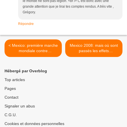
le monde ne sont pas légion. <br /> C'est donc avec une
grande attention que je lirai tes comptes rendus. A très vite ,
Grégory.
Répondre
< Mexico: première marche
Mexico 2008: mais où sont
mondiale contre
passés les effets
l'homophobie
secondaires? >
Hébergé par Overblog
Top articles
Pages
Contact
Signaler un abus
C.G.U.
Cookies et données personnelles