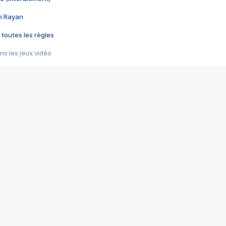
im Rayan
 toutes les règles
s les jeux vidéo
us choquant de Rockstar ? - Le scandale BULLY
e plus moche de Steam
du RÊVE tourne au CAUCHEMAR
pendant 8 heures
it… à tort
umiliés par un jeu vidéo
ire - Final Fantasy 8
ti un empire - Age of Empires
story DOFUS