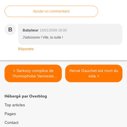
Ajouter un commentaire
B
Babybear
16/01/2008 18:00
J'adoooore ! Vite, la suite !
Répondre
< Sarkozy complice de
Hervé Gauchet est mort du
l'homophobe Vanneste
sida >
zappé par Act Up-Paris
Hébergé par Overblog
Top articles
Pages
Contact