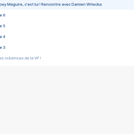
bey Maguire, c'est lui ! Rencontre avec Damien Witecka
e 6
e 5
e 4
e 3
s créatrices de la VF !
e 2
e 1
e Mektoub My Love arrive enfin ! Rencontre avec Shaïn Boumedine et Sal
i : après Toni en famille
elle réalise le bouleversant Dites lui que je l'aime
ais ! Rencontre autour de Vie privée de Rebecca Zlotowski
 de Marguerite, Grave... Rencontre avec Ella Rumpf