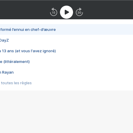
nsformé l’ennui en chef-d’œuvre
 DayZ
 a 13 ans (et vous l'avez ignoré)
e (littéralement)
im Rayan
 toutes les règles
s les jeux vidéo
us choquant de Rockstar ? - Le scandale BULLY
e plus moche de Steam
du RÊVE tourne au CAUCHEMAR