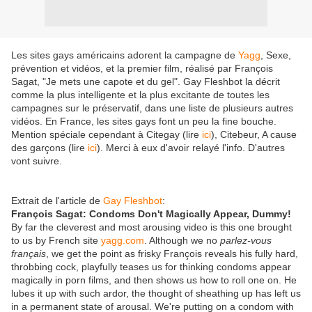
Les sites gays américains adorent la campagne de
Yagg
, Sexe,
prévention et vidéos, et la premier film, réalisé par François
Sagat, "Je mets une capote et du gel". Gay Fleshbot la décrit
comme la plus intelligente et la plus excitante de toutes les
campagnes sur le préservatif, dans une liste de plusieurs autres
vidéos. En France, les sites gays font un peu la fine bouche.
Mention spéciale cependant à Citegay (lire
ici
), Citebeur, A cause
des garçons (lire
ici
). Merci à eux d'avoir relayé l'info. D'autres
vont suivre.
Extrait de l'article de
Gay Fleshbot
:
François Sagat: Condoms Don't Magically Appear, Dummy!
By far the cleverest and most arousing video is this one brought
to us by French site
yagg.com
. Although we no
parlez-vous
français
, we get the point as frisky François reveals his fully hard,
throbbing cock, playfully teases us for thinking condoms appear
magically in porn films, and then shows us how to roll one on. He
lubes it up with such ardor, the thought of sheathing up has left us
in a permanent state of arousal. We're putting on a condom with