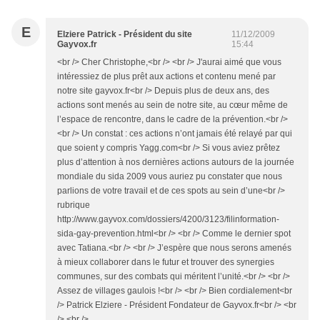
E
Elziere Patrick - Président du site
11/12/2009
Gayvox.fr
15:44
<br /> Cher Christophe,<br /> <br /> J'aurai aimé que vous
intéressiez de plus prêt aux actions et contenu mené par
notre site gayvox.fr<br /> Depuis plus de deux ans, des
actions sont menés au sein de notre site, au cœur même de
l’espace de rencontre, dans le cadre de la prévention.<br />
<br /> Un constat : ces actions n’ont jamais été relayé par qui
que soient y compris Yagg.com<br /> Si vous aviez prêtez
plus d’attention à nos dernières actions autours de la journée
mondiale du sida 2009 vous auriez pu constater que nous
parlions de votre travail et de ces spots au sein d’une<br />
rubrique
http://www.gayvox.com/dossiers/4200/3123/filinformation-
sida-gay-prevention.html<br /> <br /> Comme le dernier spot
avec Tatiana.<br /> <br /> J’espère que nous serons amenés
à mieux collaborer dans le futur et trouver des synergies
communes, sur des combats qui méritent l’unité.<br /> <br />
Assez de villages gaulois !<br /> <br /> Bien cordialement<br
/> Patrick Elziere - Président Fondateur de Gayvox.fr<br /> <br
/> <br />